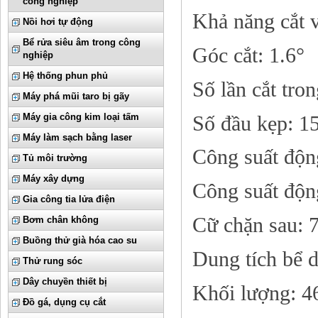
công nghiệp
Khả năng cắt
Nồi hơi tự động
Bể rửa siêu âm trong công
Góc cắt: 1.6°
nghiệp
Hệ thống phun phủ
Số lần cắt tro
Máy phá mũi taro bị gãy
Số đầu kẹp: 1
Máy gia công kim loại tấm
Máy làm sạch bằng laser
Công suất độ
Tủ môi trường
Máy xây dựng
Công suất độn
Gia công tia lửa điện
Cữ chặn sau:
Bơm chân không
Buồng thử già hóa cao su
Dung tích bể d
Thử rung sóc
Dây chuyền thiết bị
Khối lượng: 4
Đồ gá, dụng cụ cắt