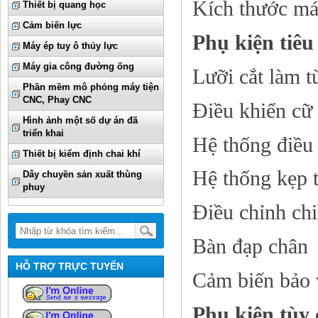
Kích thước m
Thiết bị quang học
Cảm biến lực
Phụ kiện tiêu
Máy ép tuy ô thủy lực
Máy gia công đường ống
Lưỡi cắt làm t
Phần mềm mô phỏng máy tiện
CNC, Phay CNC
Điều khiển cữ 
Hình ảnh một số dự án đã
triển khai
Hệ thống điều 
Thiết bị kiểm định chai khí
Hệ thống kẹp 
Dây chuyền sản xuất thùng
phuy
Điều chỉnh chi
Bàn đạp chân
HỖ TRỢ TRỰC TUYẾN
Cảm biến bảo 
Phụ kiện tùy