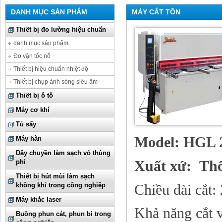
DANH MỤC SẢN PHẨM
MÁY CẮT TÔN
Thiết bị đo lường hiệu chuẩn
danh mục sản phẩm
Đo vận tốc nổ
Thiết bị hiệu chuẩn nhiệt độ
Thiết bị chụp ảnh sóng siêu âm
Thiết bị ô tô
Máy cơ khí
Tủ sấy
Model: HGL 2
Máy hàn
Dây chuyền làm sạch vỏ thùng
Xuất xứ: Th
phi
Thiết bị hút mùi làm sạch
Chiều dài cắt
không khí trong công nghiệp
Máy khắc laser
Khả năng cắt
Buồng phun cát, phun bi trong