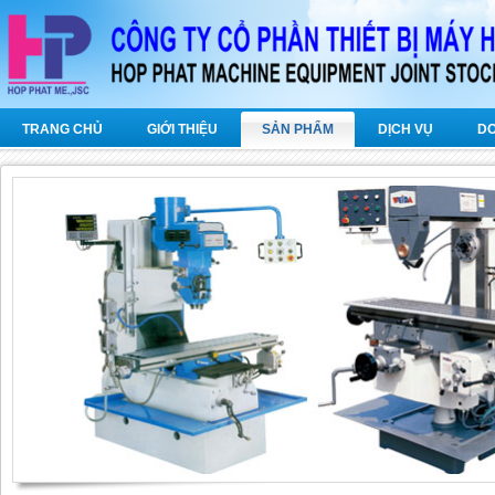
TRANG CHỦ
GIỚI THIỆU
SẢN PHẨM
DỊCH VỤ
D