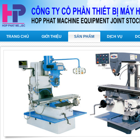
TRANG CHỦ
GIỚI THIỆU
SẢN PHẨM
DỊCH VỤ
D