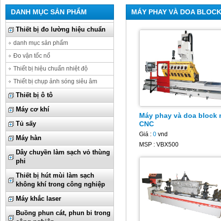
DANH MỤC SẢN PHẨM
MÁY PHAY VÀ DOA BLOC
Thiết bị đo lường hiệu chuẩn
danh mục sản phẩm
Đo vận tốc nổ
Thiết bị hiệu chuẩn nhiệt độ
Thiết bị chụp ảnh sóng siêu âm
Thiết bị ô tô
Máy cơ khí
Máy phay và doa block
Tủ sấy
CNC
Giá :
0
vnd
Máy hàn
MSP : VBX500
Dây chuyền làm sạch vỏ thùng
phi
Thiết bị hút mùi làm sạch
không khí trong công nghiệp
Máy khắc laser
Buồng phun cát, phun bi trong